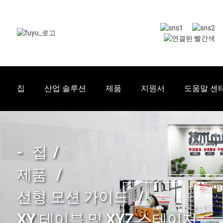
집
산업 솔루션
제품
지원서
도움말 센
집
제품
선형 모션 가이드
XY 테이블 및 XYZ 스테이지