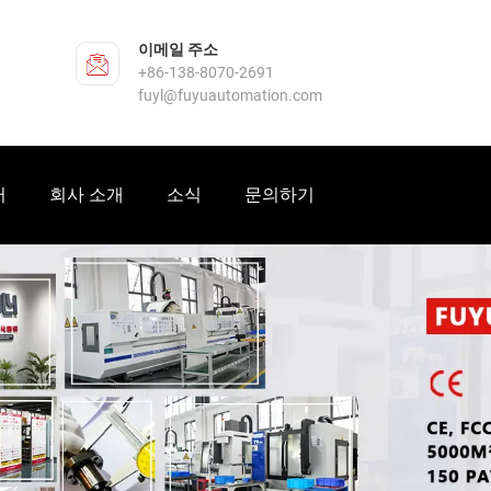
이메일 주소
+86-138-8070-2691
fuyl@fuyuautomation.com
터
회사 소개
소식
문의하기