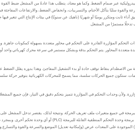
دروليكية عبر صمام الضغط. وكما هو معتاد، يتطلب هذا عادةً من المشغل ضبط القوة 
سرعة والقوة سلبًا بتآكل الأختام، والتسريبات، وانخفاض الضغط، والارتفاعات المفاجئة 
اء ثابت ومتكرر يوميًا أو شهريًا (ناهيك عن سنويًا) في بيئات الإنتاج التي تتغير فيها 
تدخلًا مستمرًا من المشغل.
وحدات التحكم المؤازرة القادرة على التحكم في محاور متعددة بسهولة كمكونات جاهزة. 
دة متعددة المحاور. يتم التحكم بدقة وبشكل مستمر في سرعة محرك كهربائي واحد أو 
ائية من الاصطدام بنقاط توقف حادة أو بدء التشغيل المفاجئ. وهذا بدوره يقلل الضغط 
صدمات. ستكون جميع الحركات سلسة، مما يسمح للمحركات الكهربائية بتوفير حركة سلسة
زرة. ولأن وحدات التحكم في المؤازرة تتميز بتحكم دقيق في التيار، فإن جميع المشغلات
 للبرمجة في جميع متغيرات ملف تعريف الحركة. ونتيجة لذلك، يقتصر تدخل المشغل على
المستخدم الرسومية (u-front design) لإدراج متغيرات الأداء المستهدفة في بيئة برمجة وحدة التحكم المنطقية القابلة للبرمجة (C
العملية يوميًا وشهريًا وسنويًا. ويمكن لشاشات واجهة المستخدم الرسومية (HMI) الموجودة على المعدات عرض (وإمكانية تعديل) الموضع والسرعة والقوة وا