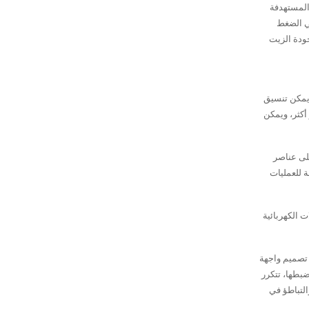
المستهدفة
في الضغط
جودة الزيت
ويمكن تنسيق
أكثر، ويمكن
على عناصر
 للعمليات
 الكهربائية
 تصميم واجهة
PL) أو أي وحدة تحكم أخرى. وبمجرد ضبطها، تتكرر
لتسارع والتباطؤ في