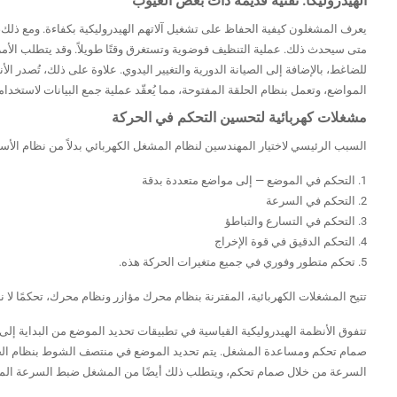
الهيدروليكا: تقنية قديمة ذات بعض العيوب
يعرف المشغلون كيفية الحفاظ على تشغيل آلاتهم الهيدروليكية بكفاءة. ومع ذلك، 
متى سيحدث ذلك. عملية التنظيف فوضوية وتستغرق وقتًا طويلاً. وقد يتطلب الأمر ال
للضاغط، بالإضافة إلى الصيانة الدورية والتغيير اليدوي. علاوة على ذلك، تُصدر ال
المواضع، وتعمل بنظام الحلقة المفتوحة، مما يُعقّد عملية جمع البيانات لاستخدام
مشغلات كهربائية لتحسين التحكم في الحركة
السبب الرئيسي لاختيار المهندسين لنظام المشغل الكهربائي بدلاً من نظام الأسط
1. التحكم في الموضع — إلى مواضع متعددة بدقة
2. التحكم في السرعة
3. التحكم في التسارع والتباطؤ
4. التحكم الدقيق في قوة الإخراج
5. تحكم متطور وفوري في جميع متغيرات الحركة هذه.
تتيح المشغلات الكهربائية، المقترنة بنظام محرك مؤازر ونظام محرك، تحكمًا لا نهائي
تتفوق الأنظمة الهيدروليكية القياسية في تطبيقات تحديد الموضع من البداية إل
صمام تحكم ومساعدة المشغل. يتم تحديد الموضع في منتصف الشوط بنظام الحلق
السرعة من خلال صمام تحكم، ويتطلب ذلك أيضًا من المشغل ضبط السرعة المناسبة