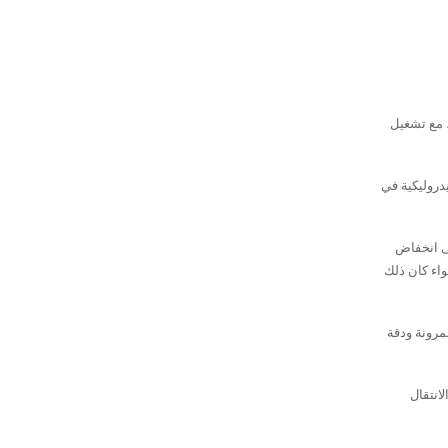
، مع تشغيل
دروليكية في
لى انخفاض
اء كان ذلك
بمرونة ودقة
انتقال