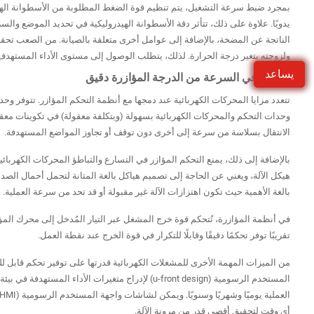
بمجرد ضبط سرعة التشغيل، يتم تنظيم قوة الضغط المطلوبة من الأسطوانة الهي
يدويًا. علاوة على ذلك، تتأثر دقة الأسطوانة الهيدروليكية في تحديد الموضع وال
الناتجة عن المضخة، بالإضافة إلى عوامل أخرى متعلقة بالصيانة. من الصعب تحقيق أد
ولزوجته بتغير درجة الحرارة. لذلك، يتطلب الوصول إلى مستوى الأداء المستهدف 
يساعد
التحكم في السرعة من الدرجة المؤازرة دقيق
تتعدد مزايا المحركات الكهربائية عند دمجها مع أنظمة التحكم المؤازر. تتوفر 
وحدات التحكم والمحركات الكهربائية بسهولة (وبتكلفة معقولة) في تكوينات معق
الانتقال بسلاسة من سرعة إلى أخرى دون توقف أو تجاوز المواضع المستهدفة.
بالإضافة إلى ذلك، يمنع التحكم المؤازر في التسارع والتباطؤ المحركات الكهرب
هيكل الآلة، ويغني عن الحاجة إلى تصميم هياكل بالغة المتانة لتحمل أحمال ال
بالغة الأهمية حيث تكون اهتزازات الآلة غير مقبولة أو قد تحد من سرعة العملية.
في أنظمة المؤازرة، تُتحكم قوة خرج المشغل عبر التيار المُدخل إلى محرك المؤا
تقريبًا توفر تحكمًا دقيقًا وقابلًا للتكرار في قوة الخرج عند نقطة العمل.
من الميزات المهمة الأخرى للمشغلات الكهربائية قدرتها على توفير تحكم قابل
أي وقت لتحقيق أقصى قدر من مرونة الآلة.