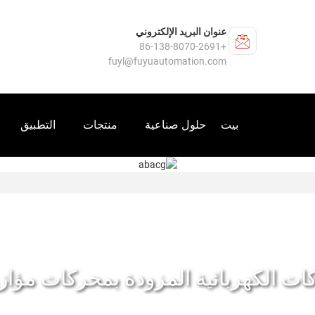
عنوان البريد الإلكتروني
+86-138-8070-2691
fuyl@fuyuautomation.com
بيت
حلول صناعية
منتجات
التطبيق
ات الكهربائية المزودة بمحركات مؤازر