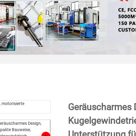
Geräuscharmes D
Kugelgewindetrie
Unterstützung fü