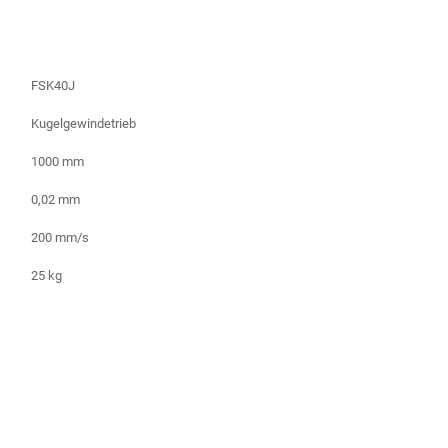
FSK40J
Kugelgewindetrieb
1000 mm
0,02 mm
200 mm/s
25 kg