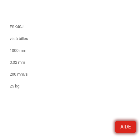
FSK40J
vis à billes
1000 mm
0,02 mm
200 mm/s
25 kg
AIDE