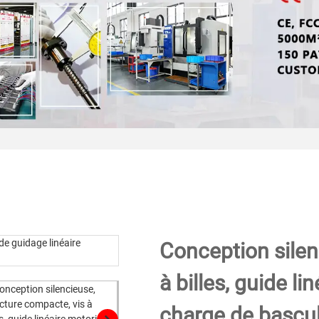
Conception silen
à billes, guide l
charge de bascu