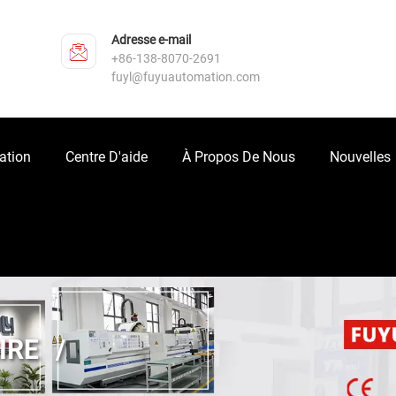
Adresse e-mail
+86-138-8070-2691
fuyl@fuyuautomation.com
ation
Centre D'aide
À Propos De Nous
Nouvelles
IRE