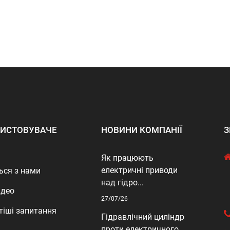
ИСТОВУВАЧЕ
НОВИНИ КОМПАНІЇ
З
Як працюють
електричні приводи
ься з нами
над гідро...
ідео
27/07/26
тіші запитання
Гідравлічний циліндр
проти електричного