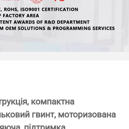
рукція, компактна
льковий гвинт, моторизована
ляюча, підтримка