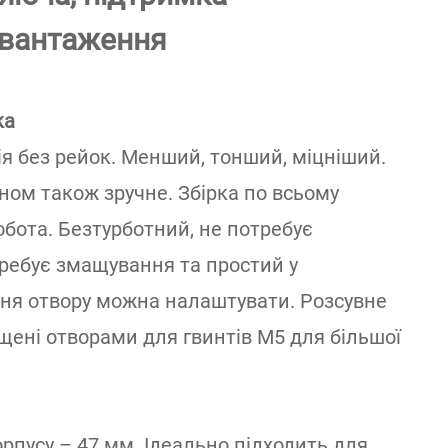
авантаження
ка
я без рейок. Менший, тонший, міцніший.
ном також зручне. Збірка по всьому
бота. Безтурботний, не потребує
требує змащування та простий у
ня отвору можна налаштувати. Розсувне
щені отворами для гвинтів M5 для більшої
пусу – 47 мм. Ідеально підходить для