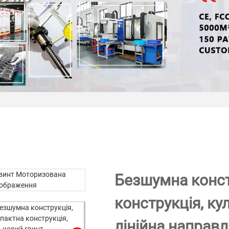
Безшумна конст
конструкція, ку
лінійна направ