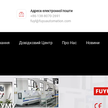
Адреса електронної пошти
+86-138-8070-2691
fuyl@fuyuautomation.com
вання
Довідковий Центр
Про Нас
Новини
У
ШУМУ