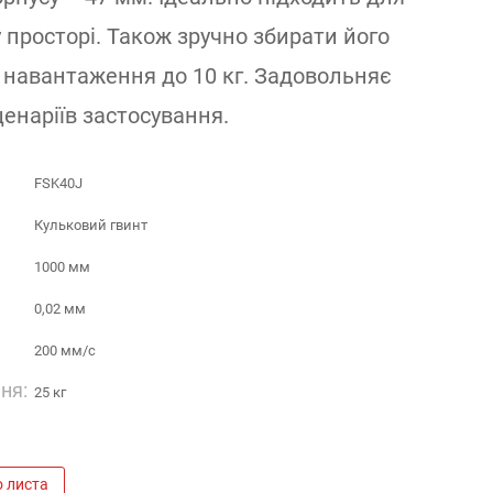
 просторі. Також зручно збирати його
 навантаження до 10 кг. Задовольняє
енаріїв застосування.
FSK40J
Кульковий гвинт
1000 мм
0,02 мм
200 мм/с
ня:
25 кг
о листа