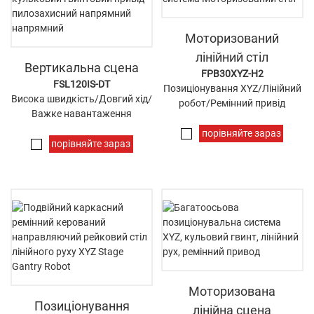
Моторизований
лінійний стіл
Вертикальна сцена
FPB30XYZ-H2
FSL120IS-DT
Позиціонування XYZ/Лінійний
Висока швидкість/Довгий хід/
робот/Ремінний привід
Важке навантаження
порівняйте зараз
порівняйте зараз
Моторизована
Позиціонування
лінійна сцена