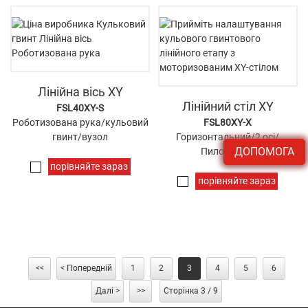
Лінійна вісь XY
Лінійний стіл XY
FSL40XY-S
Роботизована рука/кульовий
FSL80XY-X
гвинт/вузол
Горизонтальний/2 осі/
ДОПОМОГА
Пилозахист
порівняйте зараз
порівняйте зараз
<<
< Попередній
1
2
3
4
5
6
Далі >
>>
Сторінка 3 / 9