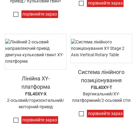
привід / Кульковий гвинт
порівняйте зараз
порівняйте зараз
Система лінійного
Лінійна XY-
позиціонування
платформа
FSL40XY-T
FSL40XY-X
Вертикальний/XY-
2-осьовий/горизонтальний/
платформний/2-осьовий стіл
моторний привід
порівняйте зараз
порівняйте зараз