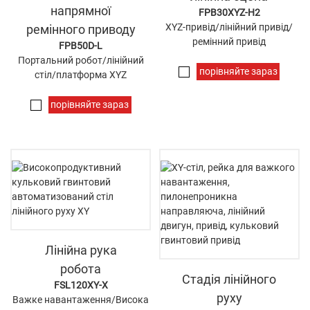
напрямної
FPB30XYZ-H2
XYZ-привід/лінійний привід/
ремінного приводу
ремінний привід
FPB50D-L
Портальний робот/лінійний
порівняйте зараз
стіл/платформа XYZ
порівняйте зараз
Лінійна рука
робота
Стадія лінійного
FSL120XY-X
руху
Важке навантаження/Висока