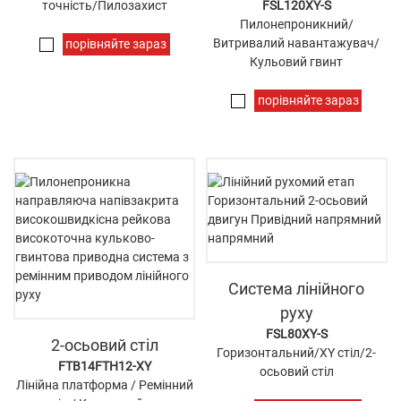
точність/Пилозахист
FSL120XY-S
Пилонепроникний/
Витривалий навантажувач/
порівняйте зараз
Кульовий гвинт
порівняйте зараз
Система лінійного
руху
FSL80XY-S
2-осьовий стіл
Горизонтальний/XY стіл/2-
FTB14FTH12-XY
осьовий стіл
Лінійна платформа / Ремінний