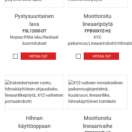
Pystysuuntainen
Moottoroitu
lava
lineaaripöytä
FSL120IS-DT
FPB30XYZ-H2
Nopea/Pitkä isku/Raskaat
XYZ-
kuormitukset
paikannus/Lineaarirobotti/Hihnak
vertaa nyt
vertaa nyt
Hihnan
Moottoroitu
käyttöoppaan
lineaarivaihe