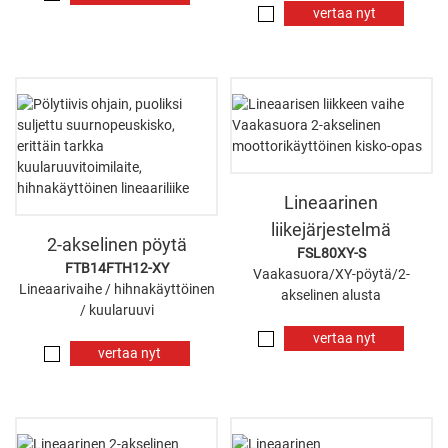
vertaa nyt
Lineaarinen
liikejärjestelmä
2-akselinen pöytä
FSL80XY-S
FTB14FTH12-XY
Vaakasuora/XY-pöytä/2-
Lineaarivaihe / hihnakäyttöinen
akselinen alusta
/ kuularuuvi
vertaa nyt
vertaa nyt