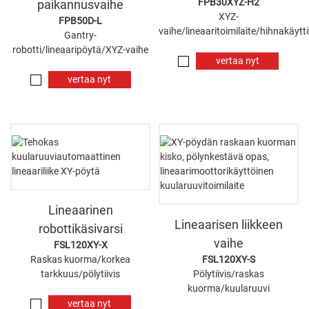
FPB30XYZ-H2
paikannusvaihe
XYZ-
FPB50D-L
vaihe/lineaaritoimilaite/hihnakäytt
Gantry-
robotti/lineaaripöytä/XYZ-vaihe
vertaa nyt
vertaa nyt
Lineaarinen
Lineaarisen liikkeen
robottikäsivarsi
vaihe
FSL120XY-X
Raskas kuorma/korkea
FSL120XY-S
tarkkuus/pölytiivis
Pölytiivis/raskas
kuorma/kuularuuvi
vertaa nyt