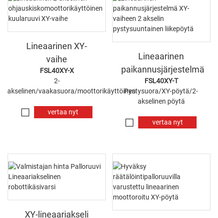
Lineaarinen XY-
Lineaarinen
vaihe
paikannusjärjestelmä
FSL40XY-X
2-
FSL40XY-T
akselinen/vaakasuora/moottorikäyttöinen
Pystysuora/XY-pöytä/2-
akselinen pöytä
vertaa nyt
vertaa nyt
XY-lineaariakseli