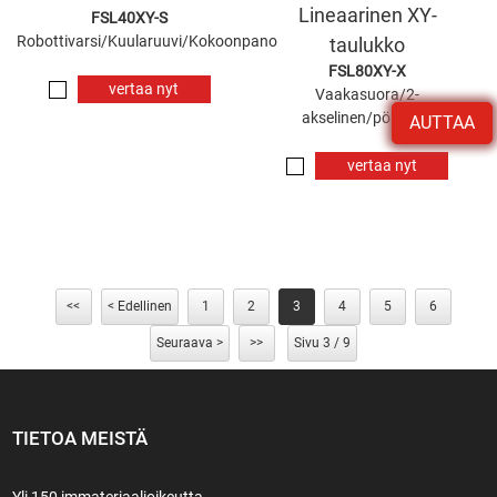
Lineaarinen XY-
FSL40XY-S
Robottivarsi/Kuularuuvi/Kokoonpano
taulukko
FSL80XY-X
vertaa nyt
Vaakasuora/2-
akselinen/pölytiivis
AUTTAA
vertaa nyt
<<
< Edellinen
1
2
3
4
5
6
Seuraava >
>>
Sivu 3 / 9
TIETOA MEISTÄ
Yli 150 immateriaalioikeutta