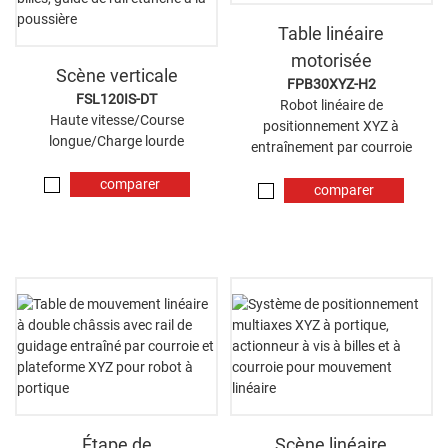
Table linéaire
motorisée
Scène verticale
FPB30XYZ-H2
FSL120IS-DT
Robot linéaire de
Haute vitesse/Course
positionnement XYZ à
longue/Charge lourde
entraînement par courroie
comparer
comparer
maintenant
maintenant
Étape de
Scène linéaire