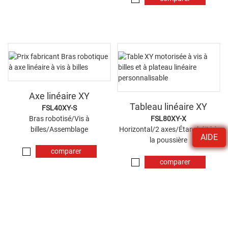
maintenant
Axe linéaire XY
Tableau linéaire XY
FSL40XY-S
Bras robotisé/Vis à
FSL80XY-X
billes/Assemblage
Horizontal/2 axes/Étanchéité à
AIDE
la poussière
comparer
comparer
maintenant
maintenant