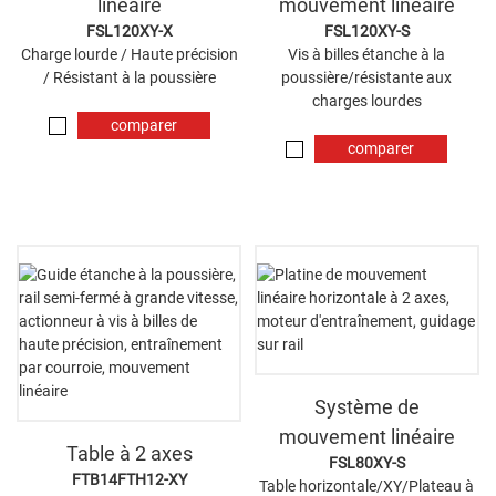
linéaire
mouvement linéaire
FSL120XY-X
FSL120XY-S
Charge lourde / Haute précision
Vis à billes étanche à la
/ Résistant à la poussière
poussière/résistante aux
charges lourdes
comparer
comparer
maintenant
maintenant
Système de
mouvement linéaire
Table à 2 axes
FSL80XY-S
FTB14FTH12-XY
Table horizontale/XY/Plateau à