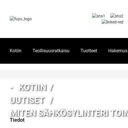
Kotiin
Teollisuusratkaisu
Tuotteet
Hakemus
KOTIIN
UUTISET
MITEN SÄHKÖSYLINTERI TOIM
Tiedot