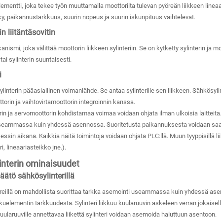
elementti, joka tekee työn muuttamalla moottorilta tulevan pyöreän liikkeen lineaa
y, paikannustarkkuus, suurin nopeus ja suurin iskunpituus vaihtelevat.
n liitäntäsovitin
ismi, joka välittää moottorin liikkeen sylinteriin. Se on kytketty sylinterin ja m
tai sylinterin suuntaisesti.
i
ylinterin pääasiallinen voimanlähde. Se antaa sylinterille sen liikkeen. Sähkösyli
torin ja vaihtovirtamoottorin integroinnin kanssa.
in ja servomoottorin kohdistamaa voimaa voidaan ohjata ilman ulkoisia laitteita.
eammassa kuin yhdessä asennossa. Suoritetusta paikannuksesta voidaan saada 
ssin aikana. Kaikkia näitä toimintoja voidaan ohjata PLC:llä. Muun tyyppisillä l
ri, lineaariasteikko jne.).
interin ominaisuudet
äätö sähkösylinterillä
reillä on mahdollista suorittaa tarkka asemointi useammassa kuin yhdessä asen
uelementin tarkkuudesta. Sylinteri liikkuu kuularuuvin askeleen verran jokaisella
ularuuville annettavaa liikettä sylinteri voidaan asemoida haluttuun asentoon.