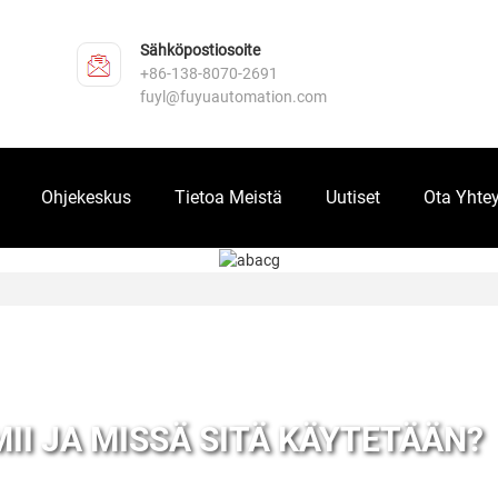
Sähköpostiosoite
+86-138-8070-2691
fuyl@fuyuautomation.com
Ohjekeskus
Tietoa Meistä
Uutiset
Ota Yhtey
II JA MISSÄ SITÄ KÄYTETÄÄN?