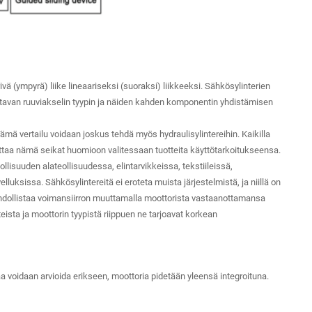
ä (ympyrä) liike lineaariseksi (suoraksi) liikkeeksi. Sähkösylinterien
 tuottavan ruuviakselin tyypin ja näiden kahden komponentin yhdistämisen
ämä vertailu voidaan joskus tehdä myös hydraulisylintereihin. Kaikilla
ottaa nämä seikat huomioon valitessaan tuotteita käyttötarkoitukseensa.
lisuuden alateollisuudessa, elintarvikkeissa, tekstiileissä,
luksissa. Sähkösylintereitä ei eroteta muista järjestelmistä, ja niillä on
ahdollistaa voimansiirron muuttamalla moottorista vastaanottamansa
eista ja moottorin tyypistä riippuen ne tarjoavat korkean
 voidaan arvioida erikseen, moottoria pidetään yleensä integroituna.