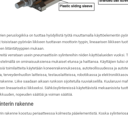
ien peruslogiikka on tuottaa hyödyllistä työtä muuttamalla käyttöelementin pyöriv
t toisistaan ​​pyörivän liikkeen tuottavan moottorin tyypin, lineaarisen liikkeen
ien liitäntätyyppien mukaan.
eitä verrataan usein pneumaattisiin sylintereihin niiden käyttöalueiden vuoksi. T
estelmällä on ominaisuuksiensa mukaiset etunsa ja haittansa. Käyttäjien tulisi 
iä toimilaitteita käytetään koneenrakennuksessa, autoteollisuudessa ja autoteol
 terveydenhuollon laitteissa, testauslaitteissa, robotiikassa ja elektroniikkasovel
akenne. Liike saadaan aikaan runkoon sijoitetulla ruuviakselilla. Kuularuuvi m
een lineaariseksi liikkeeksi. Sähkösylintereissä käytettävistä mekaanisista tuott
kkuuden, nopeuden säätöä ja voiman säätöä.
interin rakenne
rin rakenne koostuu periaatteessa kolmesta pääelementistä. Koska sylinteriosaa