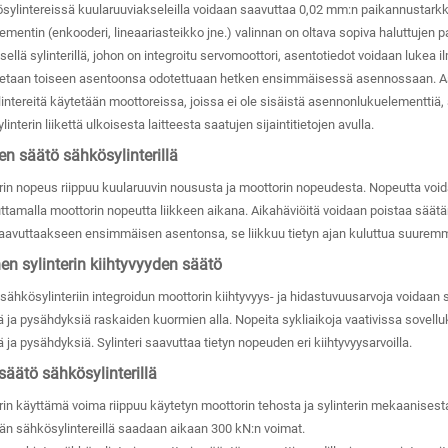
sylintereissä kuularuuviakseleilla voidaan saavuttaa 0,02 mm:n paikannustark
mentin (enkooderi, lineaariasteikko jne.) valinnan on oltava sopiva haluttujen
ellä sylinterillä, johon on integroitu servomoottori, asentotiedot voidaan lukea il
etetaan toiseen asentoonsa odotettuaan hetken ensimmäisessä asennossaan. Asent
ntereitä käytetään moottoreissa, joissa ei ole sisäistä asennonlukuelementtiä, 
interin liikettä ulkoisesta laitteesta saatujen sijaintitietojen avulla.
n säätö sähkösylinterillä
rin nopeus riippuu kuularuuvin noususta ja moottorin nopeudesta. Nopeutta voi
tamalla moottorin nopeutta liikkeen aikana. Aikahäviöitä voidaan poistaa säätäm
aavuttaakseen ensimmäisen asentonsa, se liikkuu tietyn ajan kuluttua suurem
en sylinterin kiihtyvyyden säätö
ähkösylinteriin integroidun moottorin kiihtyvyys- ja hidastuvuusarvoja voidaan syl
 ja pysähdyksiä raskaiden kuormien alla. Nopeita sykliaikoja vaativissa sovellu
 ja pysähdyksiä. Sylinteri saavuttaa tietyn nopeuden eri kiihtyvyysarvoilla.
äätö sähkösylinterillä
in käyttämä voima riippuu käytetyn moottorin tehosta ja sylinterin mekaanisest
än sähkösylintereillä saadaan aikaan 300 kN:n voimat.