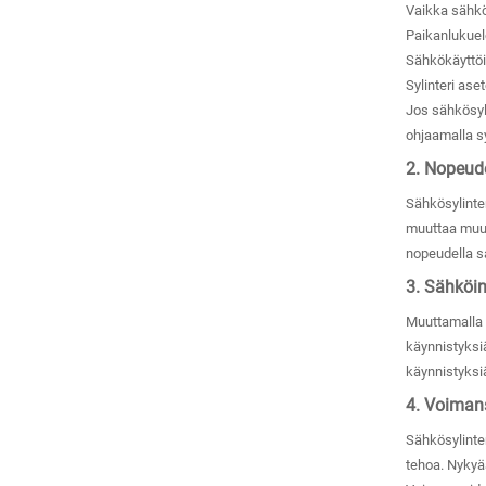
Vaikka sähkö
Paikanlukuele
Sähkökäyttöis
Sylinteri as
Jos sähkösyli
ohjaamalla syl
2. Nopeude
Sähkösylinte
muuttaa muut
nopeudella s
3. Sähköin
Muuttamalla s
käynnistyksiä
käynnistyksiä
4. Voimans
Sähkösylinter
tehoa. Nykyä