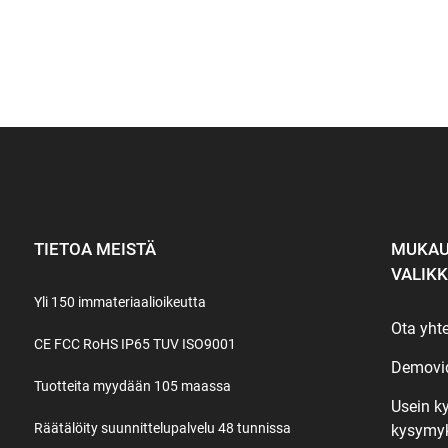
TIETOA MEISTÄ
MUKAU
VALIK
Yli 150 immateriaalioikeutta
Ota yht
CE FCC RoHS IP65 TUV ISO9001
Demovi
Tuotteita myydään 105 maassa
Usein k
Räätälöity suunnittelupalvelu 48 tunnissa
kysymy