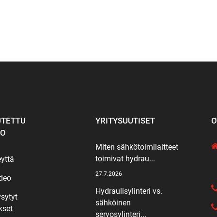
TETTU
YRITYSUUTISET
O
KO
Miten sähkötoimilaitteet
toimivat hydrau...
eyttä
27.7.2026
deo
Hydraulisylinteri vs.
ysytyt
sähköinen
kset
servosylinteri...