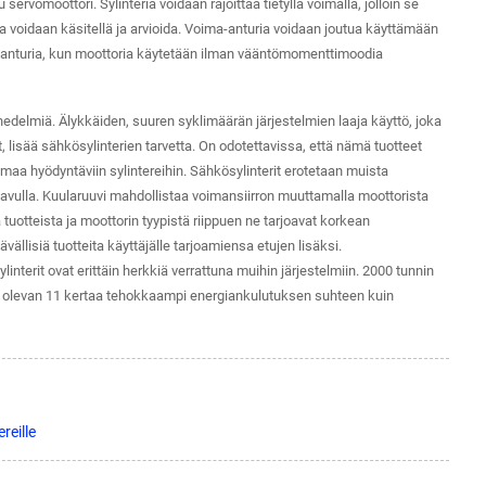
rvomoottori. Sylinteriä voidaan rajoittaa tietyllä voimalla, jolloin se
a voidaan käsitellä ja arvioida. Voima-anturia voidaan joutua käyttämään
-anturia, kun moottoria käytetään ilman vääntömomenttimoodia
edelmiä. Älykkäiden, suuren syklimäärän järjestelmien laaja käyttö, joka
 lisää sähkösylinterien tarvetta. On odotettavissa, että nämä tuotteet
oimaa hyödyntäviin sylintereihin. Sähkösylinterit erotetaan muista
n avulla. Kuularuuvi mahdollistaa voimansiirron muuttamalla moottorista
uotteista ja moottorin tyypistä riippuen ne tarjoavat korkean
lisiä tuotteita käyttäjälle tarjoamiensa etujen lisäksi.
erit ovat erittäin herkkiä verrattuna muihin järjestelmiin. 2000 tunnin
in olevan 11 kertaa tehokkaampi energiankulutuksen suhteen kuin
reille