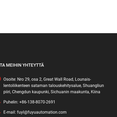
TA MEIHIN YHTEYTTÄ
Osoite: Nro 29, osa 2, Great Wall Road, Lounais-
lentoliikenteen sataman talouskehitysalue, Shuangliun
piiri, Chengdun kaupunki, Sichuanin maakunta, Kiina
Puhelin: +86-138-8070-2691
E-mail: fuyl@fuyuautomation.com