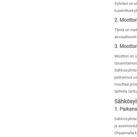
Sylinteri on 
kuormituskyk
2. Moottori
Tämä on mekan
aksiaalisesti 
3. Moottor
Moottori on s
tasavirtamoot
Sähkösylinter
paikannus us
muuttaa prose
laitteita (antu
Sähkösyl
1. Paikans
Sähkösylinte
ja asennonluk
Ohjaamalla ku