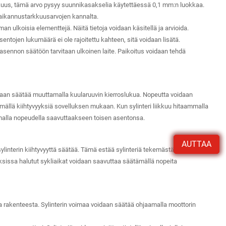
kuus, tämä arvo pysyy suunnikasakselia käytettäessä 0,1 mm:n luokkaa.
 paikannustarkkuusarvojen kannalta.
man ulkoisia elementtejä. Näitä tietoja voidaan käsitellä ja arvioida.
ojen lukumäärä ei ole rajoitettu kahteen, sitä voidaan lisätä.
asennon säätöön tarvitaan ulkoinen laite. Paikoitus voidaan tehdä
daan säätää muuttamalla kuularuuvin kierroslukua. Nopeutta voidaan
ällä kiihtyvyyksiä sovelluksen mukaan. Kun sylinteri liikkuu hitaammalla
malla nopeudella saavuttaakseen toisen asentonsa.
AUTTAA
interin kiihtyvyyttä säätää. Tämä estää sylinteriä tekemästä riskialttiita
ksissa halutut sykliaikat voidaan saavuttaa säätämällä nopeita
a rakenteesta. Sylinterin voimaa voidaan säätää ohjaamalla moottorin