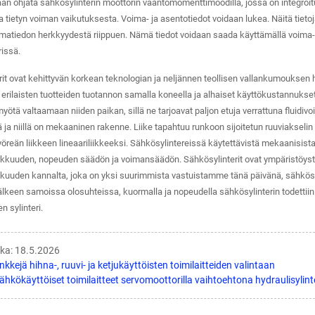
n ohjata sähkösylinterin moottorin vääntömomenttimoodilla, jossa on integroitu se
 tietyn voiman vaikutuksesta. Voima- ja asentotiedot voidaan lukea. Näitä tietoj
imatiedon herkkyydestä riippuen. Nämä tiedot voidaan saada käyttämällä voima
issä.
it ovat kehittyvän korkean teknologian ja neljännen teollisen vallankumouksen h
erilaisten tuotteiden tuotannon samalla koneella ja alhaiset käyttökustannukset,
myötä valtaamaan niiden paikan, sillä ne tarjoavat paljon etuja verrattuna fluidiv
ä ja niillä on mekaaninen rakenne. Liike tapahtuu runkoon sijoitetun ruuviakseli
eän liikkeen lineaariliikkeeksi. Sähkösylintereissä käytettävistä mekaanisista t
kuuden, nopeuden säädön ja voimansäädön. Sähkösylinterit ovat ympäristöystäväl
uuden kannalta, joka on yksi suurimmista vastuistamme tänä päivänä, sähkösylint
älkeen samoissa olosuhteissa, kuormalla ja nopeudella sähkösylinterin todetti
 sylinteri.
ika: 18.5.2026
nkkejä hihna-, ruuvi- ja ketjukäyttöisten toimilaitteiden valintaan
ähkökäyttöiset toimilaitteet servomoottorilla vaihtoehtona hydraulisylinte