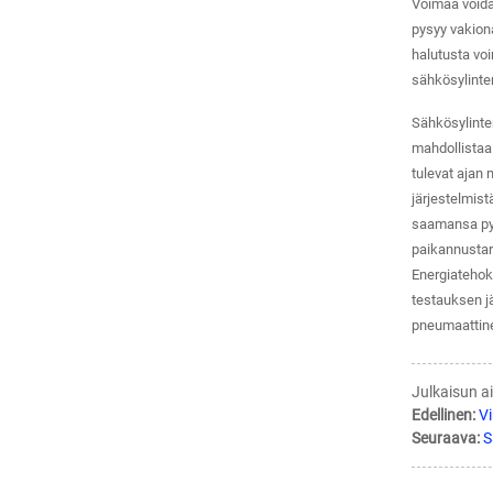
Voimaa voidaa
pysyy vakiona
halutusta vo
sähkösylinter
Sähkösylinter
mahdollistaa 
tulevat ajan 
järjestelmist
saamansa pyör
paikannustark
Energiatehokk
testauksen j
pneumaattinen
Julkaisun a
Edellinen:
Vi
Seuraava:
S