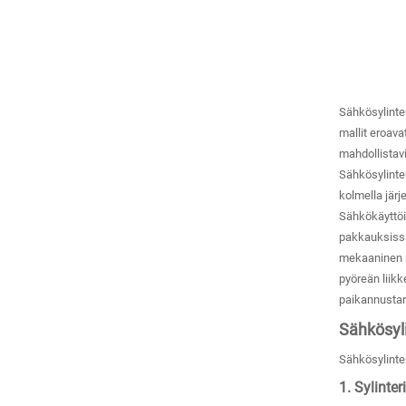
Sähkösylinter
mallit eroava
mahdollistav
Sähkösylinter
kolmella järj
Sähkökäyttöis
pakkauksissa,
mekaaninen r
pyöreän liikk
paikannustar
Sähkösyl
Sähkösylinte
1. Sylinteri