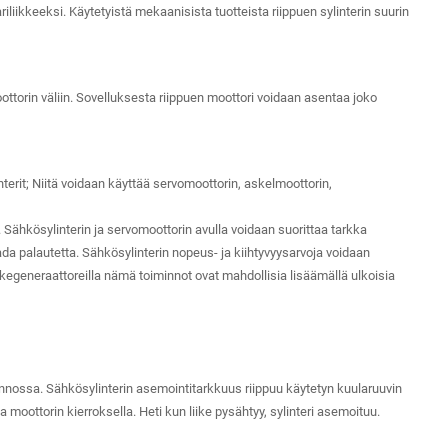
riliikkeeksi. Käytetyistä mekaanisista tuotteista riippuen sylinterin suurin
oottorin väliin. Sovelluksesta riippuen moottori voidaan asentaa joko
nterit; Niitä voidaan käyttää servomoottorin, askelmoottorin,
 Sähkösylinterin ja servomoottorin avulla voidaan suorittaa tarkka
palautetta. Sähkösylinterin nopeus- ja kiihtyvyysarvoja voidaan
iikegeneraattoreilla nämä toiminnot ovat mahdollisia lisäämällä ulkoisia
nossa. Sähkösylinterin asemointitarkkuus riippuu käytetyn kuularuuvin
 moottorin kierroksella. Heti kun liike pysähtyy, sylinteri asemoituu.